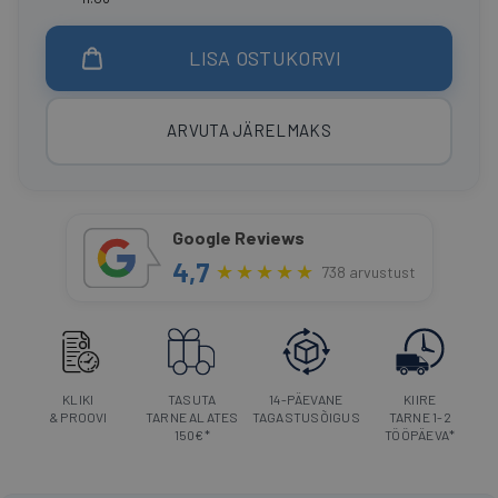
LISA OSTUKORVI
ARVUTA JÄRELMAKS
Google Reviews
4,7
★
★
★
★
★
738 arvustust
KLIKI
TASUTA
14-PÄEVANE
KIIRE
& PROOVI
TARNE ALATES
TAGASTUSÕIGUS
TARNE 1-2
150€*
TÖÖPÄEVA*