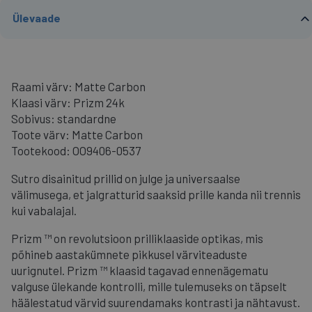
Ülevaade
Raami värv: Matte Carbon
Klaasi värv: Prizm 24k
Sobivus: standardne
Toote värv: Matte Carbon
Tootekood: OO9406-0537
Sutro disainitud prillid on julge ja universaalse
välimusega, et jalgratturid saaksid prille kanda nii trennis
kui vabalajal.
Prizm ™ on revolutsioon prilliklaaside optikas, mis
põhineb aastakümnete pikkusel värviteaduste
uurignutel. Prizm ™ klaasid tagavad ennenägematu
valguse ülekande kontrolli, mille tulemuseks on täpselt
häälestatud värvid suurendamaks kontrasti ja nähtavust.