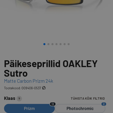
Päikeseprillid OAKLEY
Sutro
Matte Carbon Prizm 24k
Tootekood:
OO9406-0537
Klaas
TÜHISTA KÕIK FILTRID
?
19
2
Prizm
Photochromic