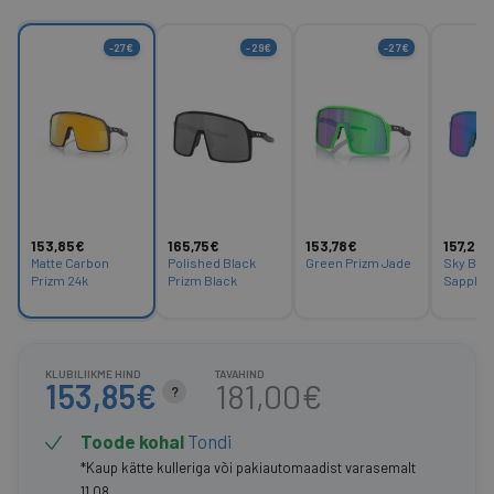
-27€
-29€
-27€
153,85€
165,75€
153,78€
157,25€
Matte Carbon 
Polished Black 
Green Prizm Jade
Sky Blue
Prizm 24k
Prizm Black
Sapphir
KLUBILIIKME HIND
TAVAHIND
153,85€
181,00€
?
Toode kohal
Tondi
*Kaup kätte kulleriga või pakiautomaadist varasemalt
11.08