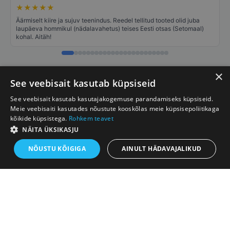
★
★
★
★
★
Äärmiselt kiire ja sujuv teenindus. Reedel tellitud tooted olid juba
laupäeva hommikul (nädalavahetus) teises Eesti otsas (Setomaal)
kohal. Aitäh!
×
See veebisait kasutab küpsiseid
TINGIMUSED
See veebisait kasutab kasutajakogemuse parandamiseks küpsiseid.
Meie veebisaiti kasutades nõustute kooskõlas meie küpsisepoliitikaga
GPS EESTI
kõikide küpsistega.
Rohkem teavet
NÄITA ÜKSIKASJU
NÕUSTU KÕIGIGA
AINULT HÄDAVAJALIKUD
LISA OSTUKORVI
153,85€
Google Reviews
4,7
★
★
★
★
★
738 arvustust