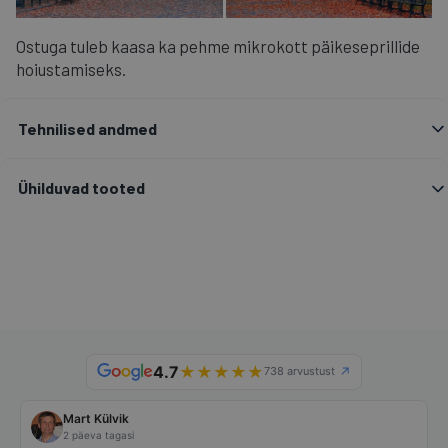
Ostuga tuleb kaasa ka pehme mikrokott päikeseprillide
hoiustamiseks.
Tehnilised andmed
Ühilduvad tooted
4.7
★
★
★
★
★
738 arvustust
Mart Külvik
2 päeva tagasi